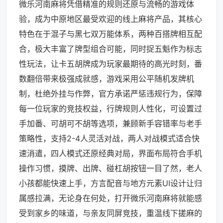
微乐河南麻将凭借精准的规则还原与流畅的游戏体
验，成为中原地区最受欢迎的线上麻将产品，其核心
特色在于混子与黑七双万能体系，两种百搭牌相互配
合，极大丰富了牌型组合可能，同时捉五魁作为标志
性玩法，让卡五胡牌成为玩家最期待的高光时刻，番
数翻倍带来极强成就感，游戏采用公平随机发牌机
制，杜绝外挂与作弊，官方承诺严惩违规行为，保障
每一位玩家的竞技权益，行牌规则人性化，可设置过
手加番、可胡可不胡等选项，兼顾新手容错率与老手
策略性，支持2-4人灵活对战，两人对战模式适合快
速消遣，四人模式还原经典对局，界面布局符合手机
操作习惯，摸牌、出牌、碰杠胡按钮一目了然，老人
小孩都能快速上手，方言配音与地方元素UI设计让归
属感拉满，无论身在何处，打开微乐河南麻将就能感
受到家乡的味道，与亲友同屏竞技，重温线下搓麻的