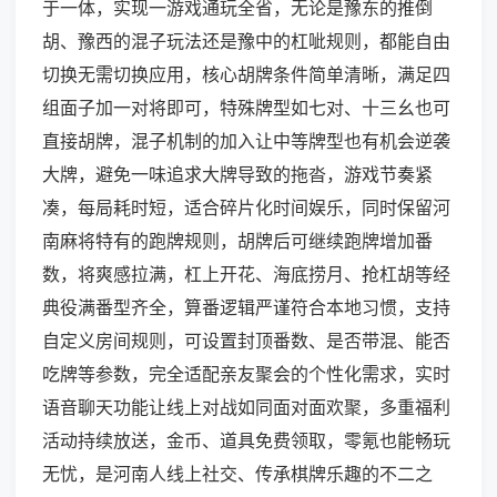
于一体，实现一游戏通玩全省，无论是豫东的推倒
胡、豫西的混子玩法还是豫中的杠呲规则，都能自由
切换无需切换应用，核心胡牌条件简单清晰，满足四
组面子加一对将即可，特殊牌型如七对、十三幺也可
直接胡牌，混子机制的加入让中等牌型也有机会逆袭
大牌，避免一味追求大牌导致的拖沓，游戏节奏紧
凑，每局耗时短，适合碎片化时间娱乐，同时保留河
南麻将特有的跑牌规则，胡牌后可继续跑牌增加番
数，将爽感拉满，杠上开花、海底捞月、抢杠胡等经
典役满番型齐全，算番逻辑严谨符合本地习惯，支持
自定义房间规则，可设置封顶番数、是否带混、能否
吃牌等参数，完全适配亲友聚会的个性化需求，实时
语音聊天功能让线上对战如同面对面欢聚，多重福利
活动持续放送，金币、道具免费领取，零氪也能畅玩
无忧，是河南人线上社交、传承棋牌乐趣的不二之