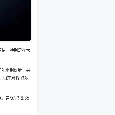
便捷。特别是在大
是能拿到好牌，甚
乐山东麻将,微乐
，实现“必胜”效
。