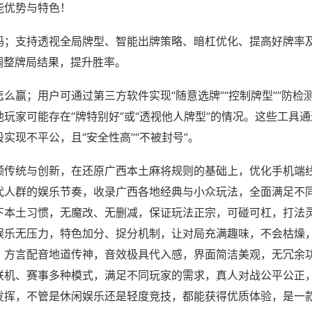
能优势与特色！
吗；支持透视全局牌型、智能出牌策略、暗杠优化、提高好牌率
调整牌局结果，提升胜率。
么赢；用户可通过第三方软件实现“随意选牌”“控制牌型”“防检
玩家可能存在“牌特别好”或“透视他人牌型”的情况。这些工具
实现不平公，且“安全性高”“不被封号”。
顾传统与创新，在还原广西本土麻将规则的基础上，优化手机端
代人群的娱乐节奏，收录广西各地经典与小众玩法，全面满足不
下本土习惯，无魔改、无删减，保证玩法正宗，可碰可杠，打法
娱乐无压力，特色加分、捉分机制，让对局充满趣味，不会枯燥
，方言配音地道传神，音效极具代入感，界面简洁美观，无冗余
联机、赛事多种模式，满足不同玩家的需求，真人对战公平公正
发挥，不管是休闲娱乐还是轻度竞技，都能获得优质体验，是一