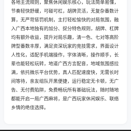
各地主流规则，聚焦休闲娱乐核心，玩法简单易懂，
节奏轻快舒缓，可碰可杠，胡牌灵活，无复杂番数计
算，无严苛惩罚机制，主打轻松愉快的对局氛围，融
入广西本地独有的加分、捉分特色规则，胡牌、杠牌
均有额外收益，提升对局乐趣，清一色、七对等高阶
牌型番数丰厚，满足资深玩家的竞技需求，界面设计
人性化，适配手机端操作，字体清晰，操作顺手，长
辈也能轻松玩转，地道广西方言配音，地域氛围感拉
满，依托微乐平台优势，真人匹配速度快，无需长时
间等待，亲友组队开黑便捷，运行稳定无卡顿，无广
告、无付费陷阱，免费畅玩所有基础玩法，随时随地
都能开启一局广西麻将，是广西玩家休闲娱乐、联络
乡情的绝佳选择。