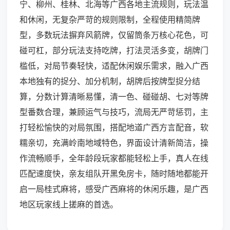
宁、柳州、桂林、北海等广西各地主流规则，玩法温
和休闲，无复杂严苛的规则限制，全程使用精简牌
型，多数玩法摒弃风箭牌，仅留筒条万核心花色，可
碰可杠，部分玩法支持吃牌，打法灵活多变，胡牌门
槛低，对局节奏轻快，适配休闲娱乐需求，融入广西
本地独有的捉分、加分机制，胡牌后按牌型捉分结
算，分数计算清晰易懂，清一色、碰碰胡、七对等牌
型番数合理，兼顾运气与技巧，流局无严苛惩罚，主
打轻松愉快的对局氛围，搭配地道广西方言配音，软
糯亲切，充满岭南地域特色，界面设计清新简洁，操
作流畅顺手，全年龄段玩家都能轻松上手，真人在线
匹配速度快，亲友组队开黑免房卡，随时随地都能开
启一局桂式麻将，感受广西麻将的休闲乐趣，是广西
地区玩家线上搓麻的首选。