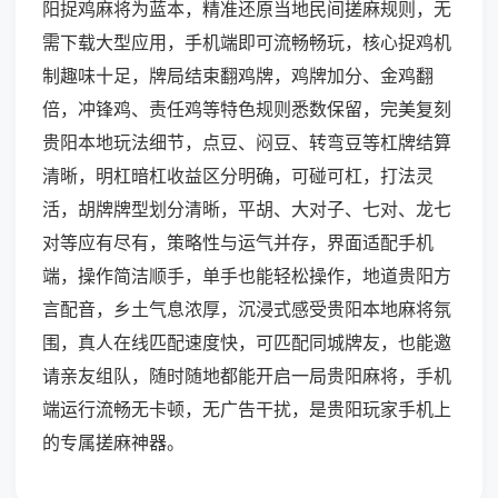
阳捉鸡麻将为蓝本，精准还原当地民间搓麻规则，无
需下载大型应用，手机端即可流畅畅玩，核心捉鸡机
制趣味十足，牌局结束翻鸡牌，鸡牌加分、金鸡翻
倍，冲锋鸡、责任鸡等特色规则悉数保留，完美复刻
贵阳本地玩法细节，点豆、闷豆、转弯豆等杠牌结算
清晰，明杠暗杠收益区分明确，可碰可杠，打法灵
活，胡牌牌型划分清晰，平胡、大对子、七对、龙七
对等应有尽有，策略性与运气并存，界面适配手机
端，操作简洁顺手，单手也能轻松操作，地道贵阳方
言配音，乡土气息浓厚，沉浸式感受贵阳本地麻将氛
围，真人在线匹配速度快，可匹配同城牌友，也能邀
请亲友组队，随时随地都能开启一局贵阳麻将，手机
端运行流畅无卡顿，无广告干扰，是贵阳玩家手机上
的专属搓麻神器。