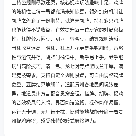
土特色规则尽数还原，核心捉鸡玩法趣味十足，鸡牌
的随机性让每一局都充满未知惊喜，额外加分机制让
胡牌之外多了一份期待，就算未胡牌，持有多只鸡牌
也能获得不错收益，有效提升每一位玩家的对局积极
性，杠牌分为闷豆、明豆、转弯豆，结算规则清晰，
暗杠收益远高于明杠，杠上开花更是番数翻倍，策略
性与运气并存，胡牌门槛适中，新手易上手，老手能
玩出高阶技巧，清一色、龙七对等牌型收益丰厚，满
足竞技需求，支持自定义规则设置，可自由调整鸡牌
数量、豆牌结算等细节，适配贵州各地民间玩法差
异，地道贵州方言配音贯穿全程，搓牌、胡牌、捉鸡
的音效极具代入感，界面简洁流畅，操作简单易懂，
运行无卡顿，无广告干扰，随时随地都能开启一局贵
州捉鸡麻将，感受独特的黔式麻将魅力。