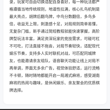
录，玩家可自由切换适配自身喜好，每一种玩法都严
格遵循当地传统规则，地道性拉满，核心扎鸟机制是
最大亮点，胡牌后翻鸟牌，中鸟分数翻倍，多鸟多
倍，收益无上限，刺激感十足，对局规则简单易懂，
无复杂门槛，新手通过简短教程就能快速掌握，高阶
牌型玩法丰富，满足资深玩家的竞技需求，可碰可杠
不可吃，打法直接不拖沓，对局节奏轻快，适配现代
娱乐节奏，支持多人实时联机对战，可匹配同城牌
友，也能邀请亲友组队，语音聊天功能让线上对局不
再单调，界面无多余广告，视觉体验舒适，运行流畅
不卡顿，随时随地都能开启一局湘式麻将，感受湖南
麻将的热闹与趣味，是休闲娱乐、亲友聚会的优质棋
牌选择。