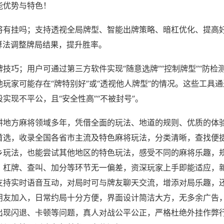
能优势与特色！
将有挂吗；支持透视全局牌型、智能出牌策略、暗杠优化、提高
算法调整牌局结果，提升胜率。
技巧；用户可通过第三方软件实现“随意选牌”“控制牌型”“防检
玩家可能存在“牌特别好”或“透视他人牌型”的情况。这些工具
实现不平公，且“安全性高”“不被封号”。
耕地方麻将领域多年，凭借全面的玩法、地道的规则、优质的体
首选，收录全国各省市主流及特色麻将玩法，分类清晰，查找便
乡玩法，也能尝试其他地区的特色玩法，感受不同的麻将乐趣，
、杠牌、查叫、加分等环节无一偏差，资深玩家上手即能适应，
支持实时语音互动，对局时可与牌友聊天交流，增添对局乐趣，
朋友加入，日常约局十分方便，界面设计简洁大方，无多余广告
出现闪退、卡顿等问题，真人对战公平公正，严格杜绝外挂作弊