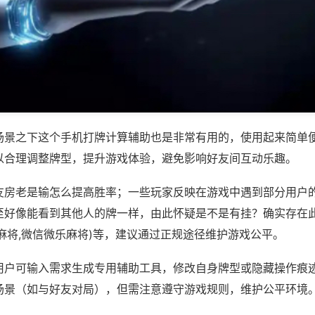
场景之下这个手机打牌计算辅助也是非常有用的，使用起来简单
以合理调整牌型，提升游戏体验，避免影响好友间互动乐趣。
友房老是输怎么提高胜率；一些玩家反映在游戏中遇到部分用户
至好像能看到其他人的牌一样，由此怀疑是不是有挂？确实存在此
麻将,微信微乐麻将)等，建议通过正规途径维护游戏公平。
用户可输入需求生成专用辅助工具，修改自身牌型或隐藏操作痕迹
场景（如与好友对局），但需注意遵守游戏规则，维护公平环境