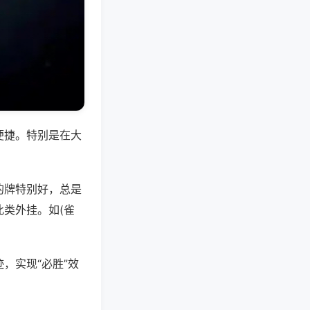
便捷。特别是在大
的牌特别好，总是
类外挂。如(雀
，实现“必胜”效
。