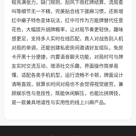
程充满张力，缺门规则、刮风下雨杠牌结算、流局查
叫等细节无一不精，完美贴合线下搓麻习惯，还新增
红中癞子特色变体玩法，红中可作为万能牌替代任意
花色，大幅提升胡牌概率，让对局节奏更轻快，趣味
感更足，支持多人实时在线匹配，真人对战告别人机
对局的单调，还能创建私密房间邀请好友组队，免房
卡开黑十分便捷，内置语音聊天功能，对局时可与牌
友实时交流互动，增添社交乐趣，界面操作简单易
懂，适配各类手机机型，运行流畅不卡顿，牌面设计
清晰直观，就算长时间对局也不会觉得视觉疲劳，兼
顾娱乐性与竞技性，既能休闲解压，也能比拼牌技，
是一款兼具地道性与实用性的线上川麻产品。