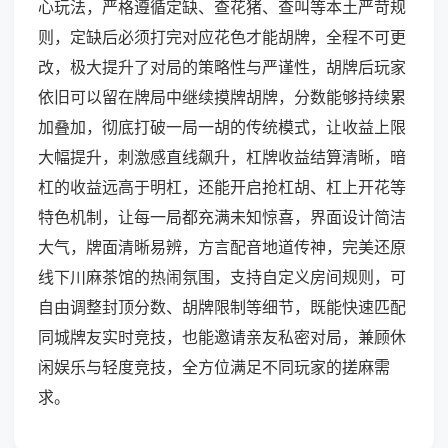
心玩法，严格遵循定缺、查花猪、查叫等本土严苛规
则，定缺后必须打完对应花色才能胡牌，全程不可更
改，极大提升了对局的策略性与严谨性，胡牌后玩家
依旧可以留在牌局中继续摸牌胡牌，分数能够持续累
加叠加，彻底打破一局一胡的传统模式，让收益上限
大幅提升，刺激感直线飙升，杠牌收益结算清晰，暗
杠的收益远高于明杠，还能开启抢杠胡、杠上开花等
特色机制，让每一局都充满未知惊喜，界面设计简洁
大气，牌面清晰易辨，方言配音地道传神，完美还原
线下川麻茶馆的热闹氛围，支持自定义房间规则，可
自由调整封顶分数、胡牌限制等细节，既能快速匹配
同城牌友实时竞技，也能邀请亲友私密对局，兼顾休
闲娱乐与轻度竞技，全方位满足不同玩家的搓麻需
求。