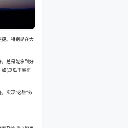
便捷。特别是在大
好，总是能拿到好
如(瓜瓜丰城棋
，实现“必胜”效
。