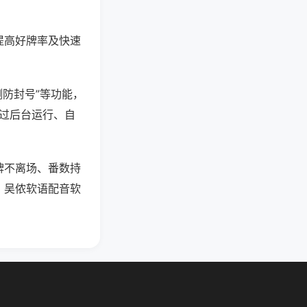
提高好牌率及快速
测防封号”等功能，
通过后台运行、自
牌不离场、番数持
，吴侬软语配音软