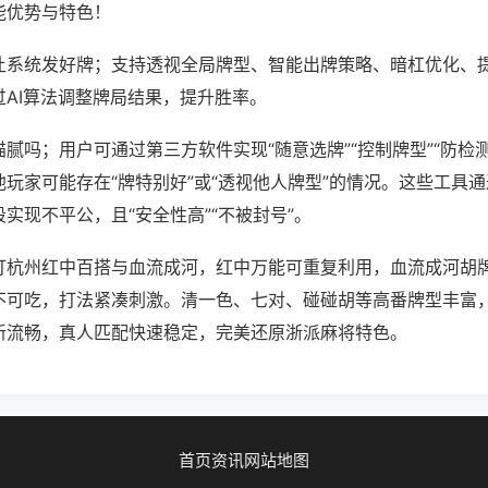
能优势与特色！
让系统发好牌；支持透视全局牌型、智能出牌策略、暗杠优化、
过AI算法调整牌局结果，提升胜率。
腻吗；用户可通过第三方软件实现“随意选牌”“控制牌型”“防检
玩家可能存在“牌特别好”或“透视他人牌型”的情况。这些工具
实现不平公，且“安全性高”“不被封号”。
打杭州红中百搭与血流成河，红中万能可重复利用，血流成河胡
不可吃，打法紧凑刺激。清一色、七对、碰碰胡等高番牌型丰富
新流畅，真人匹配快速稳定，完美还原浙派麻将特色。
首页
资讯
网站地图