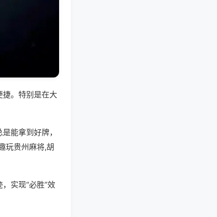
便捷。特别是在大
总是能拿到好牌，
趣玩贵州麻将,胡
，实现“必胜”效
。