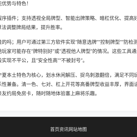
能优势与特色！
程序插件；支持透视全局牌型、智能出牌策略、暗杠优化、提高
算法调整牌局结果，提升胜率。
的吗；用户可通过第三方软件实现“随意选牌”“控制牌型”“防检
玩家可能存在“牌特别好”或“透视他人牌型”的情况。这些工具
实现不平公，且“安全性高”“不被封号”。
宁夏本土特色为核心，划水休闲解压、捉鸟刺激翻倍，满足不同
乐性兼备。清一色、七对、杠上开花等高番牌型收益丰厚，界面
亲友约局免房卡，随时随地体验塞上麻将乐趣。
首页
资讯
网站地图