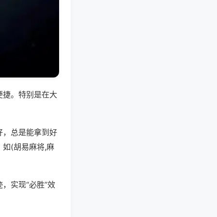
便捷。特别是在大
好，总是能拿到好
如(胡易麻将,麻
，实现“必胜”效
。