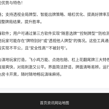
能优势与特色！
略；支持透视全局牌型、智能出牌策略、暗杠优化、提高好牌率
调整牌局结果，提升胜率。
软件；用户可通过第三方软件实现“随意选牌”“控制牌型”“防检
玩家可能存在“牌特别好”或“透视他人牌型”的情况。这些工具
实现不平公，且“安全性高”“不被封号”。
为滇地玩家打造，飞小鸡万能、点炮包赔、杠上花翻尾牌三大特
直接爽快，对局刺激又公平。界面简洁舒适，牌面清晰易辨，运
免房卡开黑，随时随地畅玩滇味麻将。
首页
资讯
网站地图