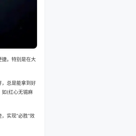
便捷。特别是在大
好，总是能拿到好
如(红心无锡麻
，实现“必胜”效
。