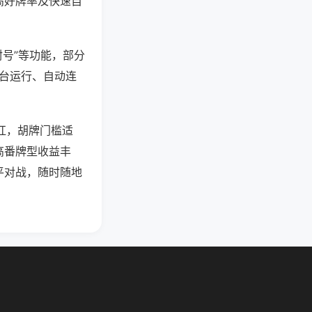
高好牌率及快速自
封号”等功能，部分
后台运行、自动连
碰杠，胡牌门槛适
高番牌型收益丰
平对战，随时随地