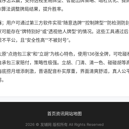
程序怎么赢；支持透视全局牌型、智能出牌策略、暗杠优化、提
AI算法调整牌局结果，提升胜率。
；用户可通过第三方软件实现“随意选牌”“控制牌型”“防检测防
可能存在“牌特别好”或“透视他人牌型”的情况。这些工具通过
不平公，且“安全性高”“不被封号”。
原“点炮包三家”和“立胡”为核心特色，使用136张全牌，可吃
自承包三家赔付，策略性极强。立胡、门清、清一色、碰碰胡等
海底捞月增添刺激，晋语配音朴实厚重，界面清爽舒适，真人公
将。
首页
资讯
网站地图
2026 © 发辅网 版权所有 All Rights Reserved