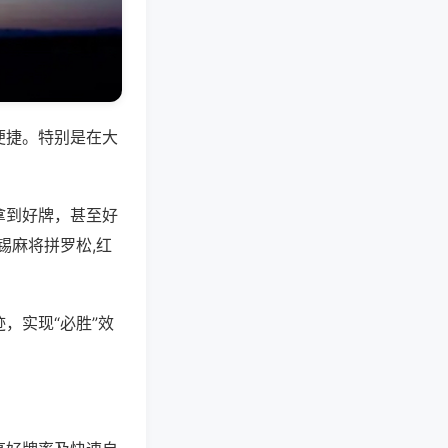
便捷。特别是在大
拿到好牌，甚至好
锡麻将拼罗松,红
，实现“必胜”效
。